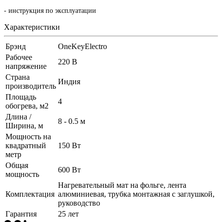
- инструкция по эксплуатации
Характеристики
Брэнд
OneKeyElectro
Рабочее
220 В
напряжение
Страна
Индия
производитель
Площадь
4
обогрева, м2
Длина /
8 - 0.5 м
Ширина, м
Мощность на
квадратный
150 Вт
метр
Общая
600 Вт
мощность
Нагревательный мат на фольге, лента
Комплектация
алюминиевая, трубка монтажная с заглушкой,
руководство
Гарантия
25 лет